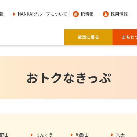
報
NANKAIグループについて
IR情報
採用情報
電車に乗る
まちと
おトクなきっぷ
野山
りんくう
和歌山
加太