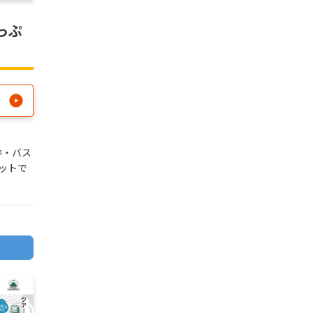
っぷ
券・バス
ットで