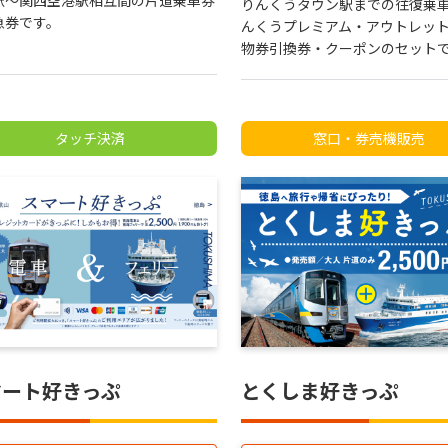
駅～関西空港駅相互間の片道乗車券
りんくうタウン駅までの往復乗
急券です。
んくうプレミアム・アウトレッ
物券引換券・クーポンのセット
タッチ決済
窓口・券売機販売
マート好きっぷ
とくしま好きっぷ