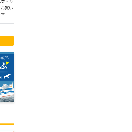
車券・り
トお買い
です。