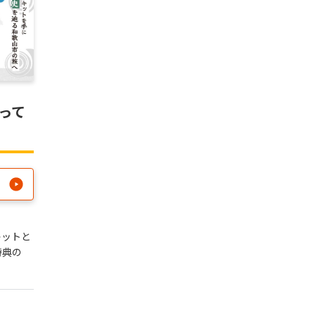
市って
キットと
特典の