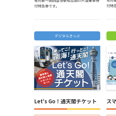
発売
発売駅～関西空港駅相互間の片道乗車券
付特
付特急券です。
デジタルきっぷ
Let‘s Go！通天閣チケット
ス