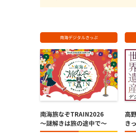
南海デジタルきっぷ
南海旅なぞTRAIN2026
高
～謎解きは旅の途中で～
き