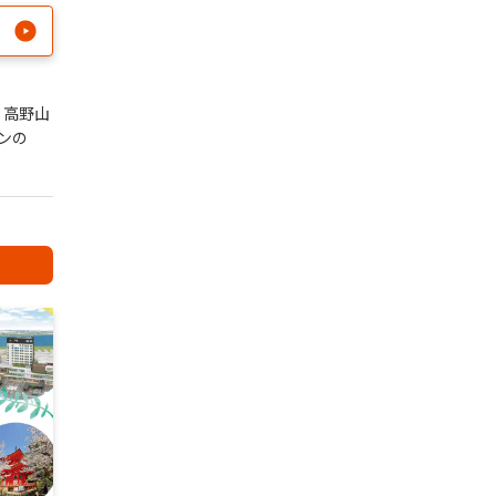
・高野山
ンの