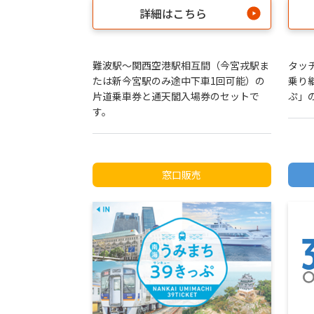
詳細はこちら
難波駅～関西空港駅相互間（今宮戎駅ま
タッ
たは新今宮駅のみ途中下車1回可能）の
乗り
片道乗車券と通天閣入場券のセットで
ぷ」
す。
窓口販売