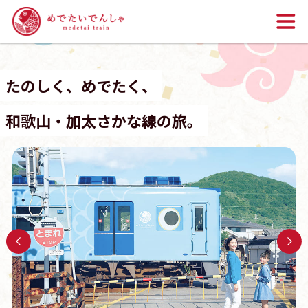
TOP
たのしく、めでたく、
「めでたいでんしゃ」とは
和歌山・加太さかな線の旅。
かなた
かしら
なな
かい
さち