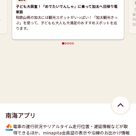
子ども大興奮！「めでたいでんしゃ」に乗って加太へ日帰り電
【
車旅
妄
和歌山県の加太には観光スポットがいっぱい！「加太観光きっ
ル
和
ぷ」を使って、子どもも大人も大満足のおすすめスポットを巡
加
ります。
南海アプリ
電車の運行状況やリアルタイム走行位置・遅延情報などが取
得できるほか、minapita会員証の表示や沿線のお出かけ情報