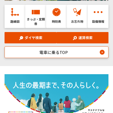
きっぷ・定期
路線図
時刻表
お忘れ物
設備情報
券
ダイヤ検索
運賃検索
電車に乗るTOP