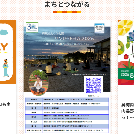
まちとつながる
グル
日も実
奥河内
内長野
う！～