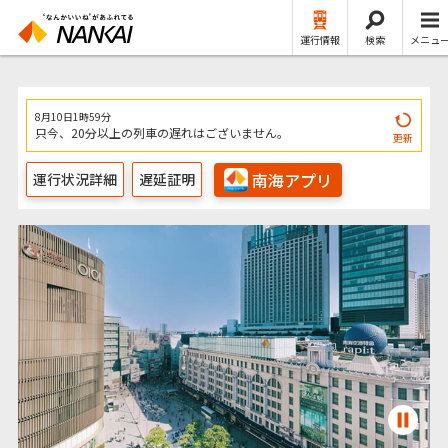
運行情報
検索
メニュ
8月10日1時59分
只今、20分以上の列車の遅れはございません。
更新
南海アプリ
運行状況詳細
遅延証明