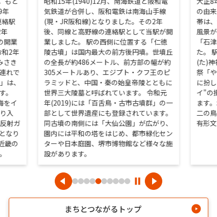
た。もと
昭和15年(1940)12月、南海鉄道と阪和電
大正8
9年
気鉄道が合併し、阪和電鉄は南海山手線
の由来
連絡駅
(現・JR阪和線)となりました。その2年
帯は、
2年
後、同線と高野線の連絡駅として当駅が開
風景が
」の開業
業しました。 駅の西側に位置する「仁徳
「石津
令和2年
陵古墳」は国内最大の前方後円墳。世墳丘
た。 
みさき
の全長が約486メートル、前方部の幅が約
(た)
連れで
305メートルあり、エジプト・クフ王のピ
祭「や
」は、
ラミッドと、中国・秦の始皇帝陵とともに
に扮し
す。
世界三大陵墓と呼ばれています。 令和元
イ"の
、海をイ
年(2019)には「百舌鳥・古市古墳群」の一
ます。
り入
部として世界遺産にも登録されています。
二の鳥
反射ガ
同古墳の南側には「大仙公園」が広がり、
有形文
となり
園内には平和の塔をはじめ、都市緑化セン
「近畿の
ターや日本庭園、堺市博物館など様々な施
。
設があります。
まちとつながるトップ