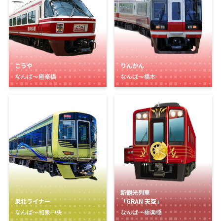
こうや
りんかん
なんば～極楽橋
なんば～橋本
新観光列車
泉北ライナー
「GRAN 天空」
なんば～和泉中央
なんば～極楽橋