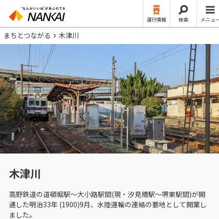
運行情報
検索
メニュ
まちとつながる
木津川
木津川
高野鉄道の道頓堀駅～大小路駅間(現・汐見橋駅～堺東駅間)が開
通した明治33年 (1900)9月、水陸運輸の連絡の要地として開業し
ました。