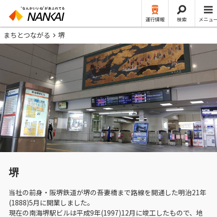
運行情報
検索
メニュ
まちとつながる
堺
堺
当社の前身・阪堺鉄道が堺の吾妻橋まで路線を開通した明治21年
(1888)5月に開業しました。
現在の南海堺駅ビルは平成9年(1997)12月に竣工したもので、地