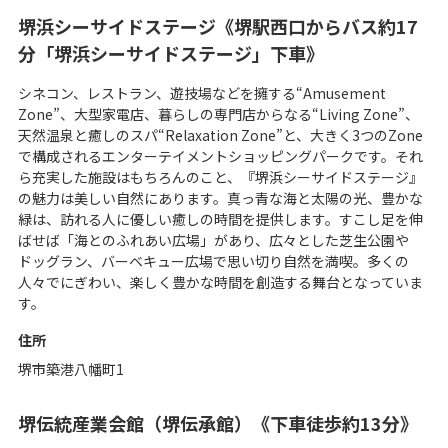
堺浜シーサイドステージ《堺駅西口からバス約17
分「堺浜シーサイドステージ」下車》
シネコン、レストラン、遊技場などを擁する“Amusement
Zone”、大型家電店、暮らしの専門店からなる“Living Zone”、
天然温泉と癒しのスパ“Relaxation Zone”と、大きく3つのZone
で構成されるエンターテイメントショッピングパークです。それ
ら充実した施設はもちろんのこと、『堺浜シーサイドステージ』
の魅力は美しい自然にあります。真っ青な海と太陽の光、豊かな
緑は、訪れる人に優しい癒しの時間を提供します。すこし足を伸
ばせば「海とのふれあい広場」があり、広々とした芝生公園や
ドッグラン、バーベキュー広場で思い切り自然を満喫。多くの
人々でにぎわい、楽しく豊かな時間を創造する舞台となっていま
す。
住所
堺市築港八幡町1
堺伝統産業会館（堺伝承館）《下車徒歩約13分》