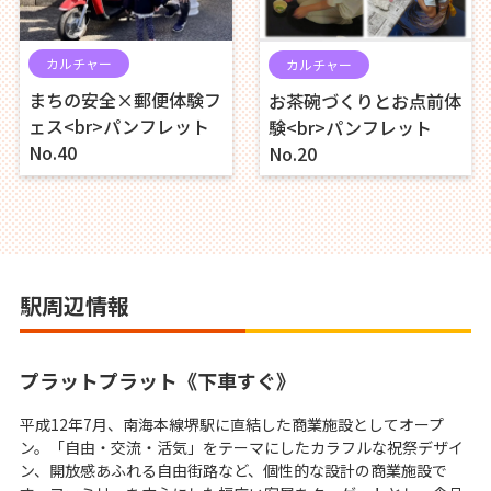
カルチャー
カルチャー
まちの安全×郵便体験フ
お茶碗づくりとお点前体
ェス<br>パンフレット
験<br>パンフレット
No.40
No.20
駅周辺情報
プラットプラット《下車すぐ》
平成12年7月、南海本線堺駅に直結した商業施設としてオープ
ン。「自由・交流・活気」をテーマにしたカラフルな祝祭デザイ
ン、開放感あふれる自由街路など、個性的な設計の商業施設で