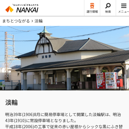
運行情報
検索
メニュ
まちとつながる
淡輪
淡輪
明治39年(1906)8月に簡易停車場として開業した淡輪駅は、明治
43年(1910)に常設停車場となりました。
平成18年(2006)の工事で従来の赤い屋根からシックな黒にふき替