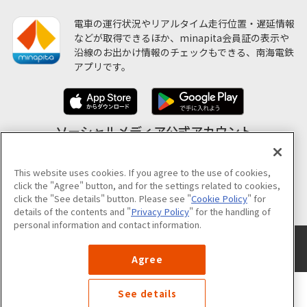
電車の運行状況やリアルタイム走行位置・遅延情報
などが取得できるほか、minapita会員証の表示や
沿線のお出かけ情報のチェックもできる、南海電鉄
アプリです。
ソーシャルメディア公式アカウント
This website uses cookies. If you agree to the use of cookies,
click the "Agree" button, and for the settings related to cookies,
公式アカウント一覧
click the "See details" button. Please see "
Cookie Policy
" for
details of the contents and "
Privacy Policy
" for the handling of
personal information and contact information.
サイトのご利用について
プライバシーポリシー
クッキーポリシー
サイトマップ
Agree
©NANKAI Co.,Ltd. All Rights Reserved.
See details