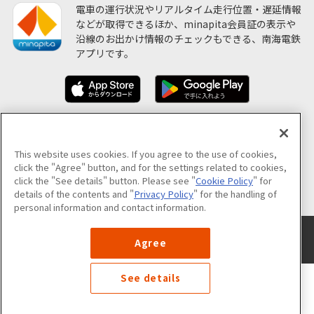
電車の運行状況やリアルタイム走行位置・遅延情報
などが取得できるほか、minapita会員証の表示や
沿線のお出かけ情報のチェックもできる、南海電鉄
アプリです。
ソーシャルメディア公式アカウント
This website uses cookies. If you agree to the use of cookies,
click the "Agree" button, and for the settings related to cookies,
click the "See details" button. Please see "
Cookie Policy
" for
公式アカウント一覧
details of the contents and "
Privacy Policy
" for the handling of
personal information and contact information.
サイトのご利用について
プライバシーポリシー
クッキーポリシー
Agree
サイトマップ
See details
©NANKAI Co.,Ltd. All Rights Reserved.