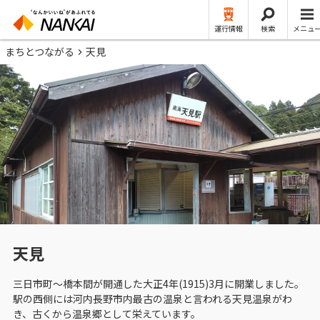
運行情報
検索
メニュ
まちとつながる
天見
天見
三日市町～橋本間が開通した大正4年(1915)3月に開業しました。
駅の西側には河内長野市内最古の温泉と言われる天見温泉がわ
き、古くから温泉郷として栄えています。