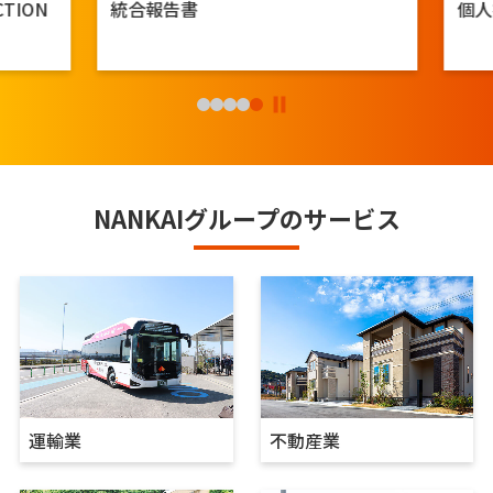
ION
統合報告書
個人
NANKAIグループのサービス
運輸業
不動産業