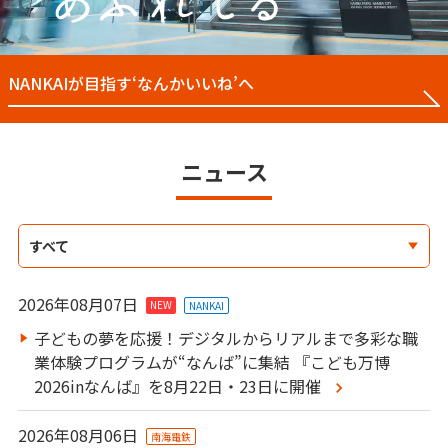
NANKAIが目指す‘なんかいいね’へ
ニュース
すべて
お知らせ
2026年08月07日
NEW
NANKAI
ニュースリリース
(NANKAI)
子どもの夢を応援！デジタルからリアルまで多彩な職
業体験プログラムが“なんば”に集結 『こども万博
ニュースリリース
(南海電鉄)
2026inなんば』を8月22日・23日に開催
ニュースリリース
(グループ会社)
2026年08月06日
南海電鉄