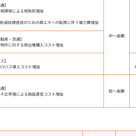
共通】
素税課税による税負担増加
2削減目標達成のための再エネへの転換に伴う電力費増加
中～長期
不動産・流通】
年物件に対する排出権購入コスト増加
バス】
/FCVバス導入コスト増加
共通】
短～長期
エネ比率増による施設運営コスト増加