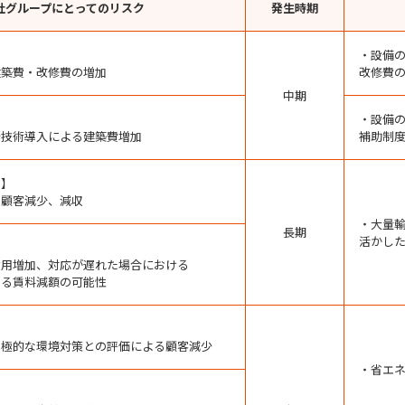
社グループにとってのリスク
発生時期
・設備
建築費・改修費の増加
改修費
中期
・設備
新技術導入による建築費増加
補助制
ス】
る顧客減少、減収
・大量
長期
活かし
費用増加、対応が遅れた場合における
する賃料減額の可能性
消極的な環境対策との評価による顧客減少
・省エ