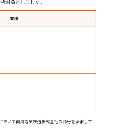
分析対象としました。
業種
において南海電気鉄道株式会社の商号を承継して