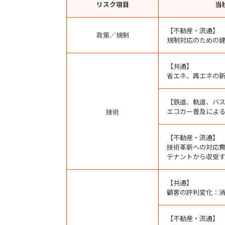
リスク項目
当
【不動産・流通】
政策／規制
規制対応のための
【共通】
省エネ、再エネの
【鉄道、軌道、バ
エコカー普及によ
技術
【不動産・流通】
技術革新への対応
テナントから収受
【共通】
顧客の評判変化：
【不動産・流通】