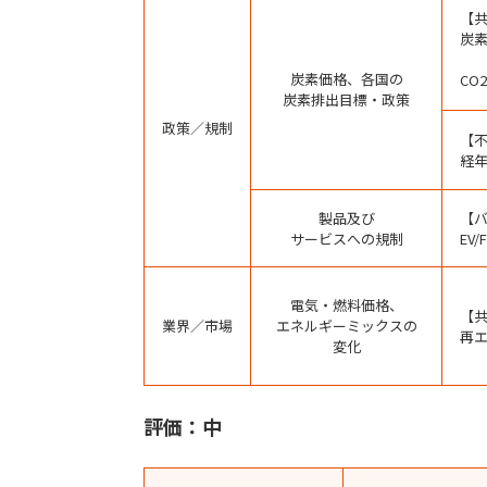
【
炭
炭素価格、各国の
CO
炭素排出目標・政策
政策／規制
【
経
製品及び
【
サービスへの規制
EV
電気・燃料価格、
【
業界／市場
エネルギーミックスの
再
変化
評価：中