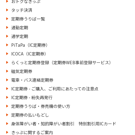
おトクなきっぷ
タッチ決済
定期券うりば一覧
通勤定期
通学定期
PiTaPa（IC定期券）
ICOCA（IC定期券）
らくっと定期券登録（定期券WEB事前登録サービス）
磁気定期券
電車・バス連絡定期券
IC定期券 - ご購入、ご利用にあたっての注意点
IC定期券 - 紛失再発行
定期券うりば・券売機の使い方
定期券の払いもどし
身体障がい者・知的障がい者割引 特別割引用ICカード
きっぷに関するご案内