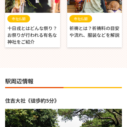
寺社仏閣
寺社仏閣
十日戎とはどんな祭り？
祈祷とは？祈祷料の目安
お祭りが行われる有名な
や流れ、服装などを解説
神社をご紹介
駅周辺情報
住吉大社《徒歩約5分》