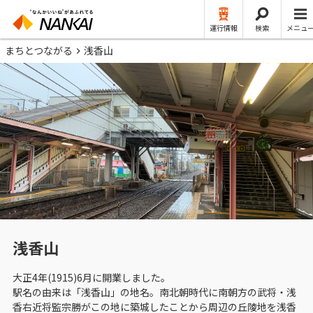
運行情報
検索
メニュ
まちとつながる
浅香山
浅香山
大正4年(1915)6月に開業しました。
駅名の由来は「浅香山」の地名。南北朝時代に南朝方の武将・浅
香右近将監宗勝がこの地に築城したことから周辺の丘陵地を浅香