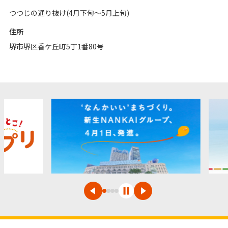
つつじの通り抜け(4月下旬～5月上旬)
住所
堺市堺区香ケ丘町5丁1番80号