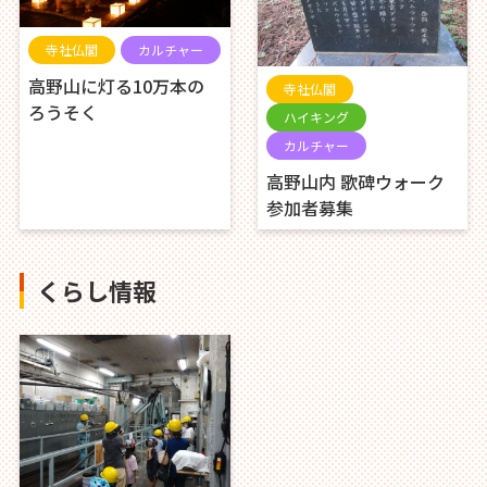
寺社仏閣
カルチャー
高野山に灯る10万本の
寺社仏閣
ろうそく
ハイキング
カルチャー
高野山内 歌碑ウォーク
参加者募集
くらし情報