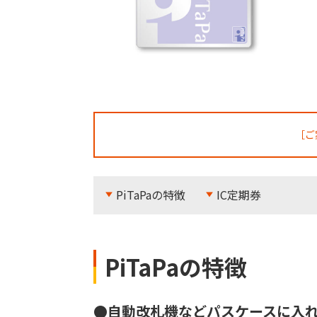
［ご
PiTaPaの特徴
IC定期券
PiTaPaの特徴
●自動改札機などパスケースに入れ