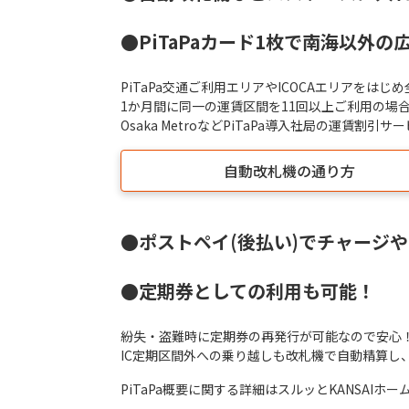
●PiTaPaカード1枚で南海以外
PiTaPa交通ご利用エリアやICOCAエリアをは
1か月間に同一の運賃区間を11回以上ご利用の場合
Osaka MetroなどPiTaPa導入社局の運賃割
自動改札機の通り方
●ポストペイ(後払い)でチャージ
●定期券としての利用も可能！
紛失・盗難時に定期券の再発行が可能なので安心
IC定期区間外への乗り越しも改札機で自動精算し
PiTaPa概要に関する詳細はスルッとKANSAIホ