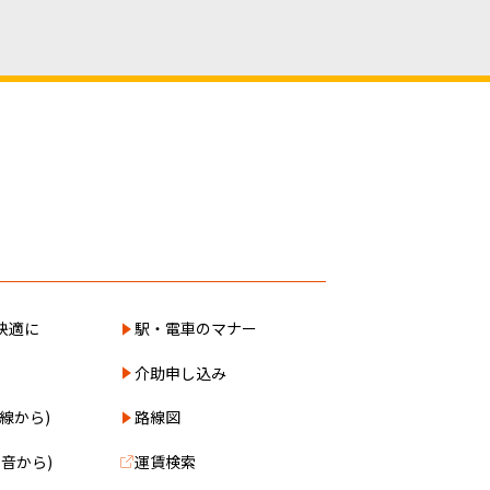
快適に
駅・電車のマナー
介助申し込み
線から)
路線図
0音から)
運賃検索