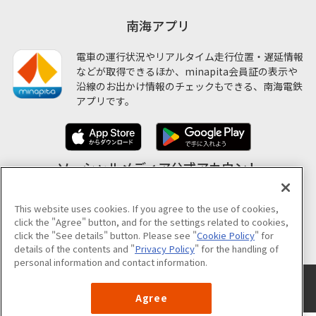
南海アプリ
電車の運行状況やリアルタイム走行位置・遅延情報
などが取得できるほか、minapita会員証の表示や
沿線のお出かけ情報のチェックもできる、南海電鉄
アプリです。
ソーシャルメディア公式アカウント
This website uses cookies. If you agree to the use of cookies,
click the "Agree" button, and for the settings related to cookies,
公式アカウント一覧
click the "See details" button. Please see "
Cookie Policy
" for
details of the contents and "
Privacy Policy
" for the handling of
personal information and contact information.
サイトのご利用について
プライバシーポリシー
クッキーポリシー
サイトマップ
Agree