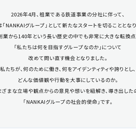
2026年4月、祖業である
鉄道事業の分社に伴って、
「NANKAIグループ」として
新たなスタートを切ることとなり
創業から140年という長い歴史の
中でも非常に大きな転換点
「私たちは何を目指すグループなのか」に
ついて
改めて問い直す機会となりました。
私たちが、何のために働き、
何をアイデンティティや誇りとし
どんな価値観や行動を大事にしているのか。
まざまな立場や観点からの
意見や想いを紐解き、導き出した
「NANKAIグループの社会的使命」です。