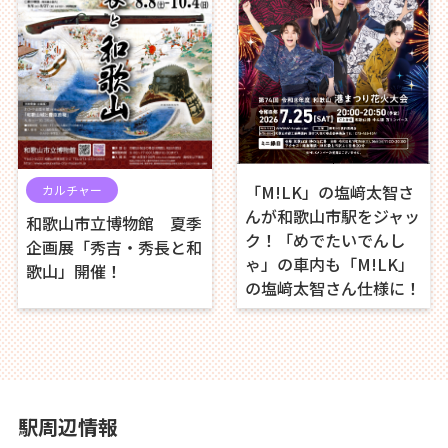
「M!LK」の塩﨑太智さ
カルチャー
んが和歌山市駅をジャッ
和歌山市立博物館 夏季
ク！「めでたいでんし
企画展「秀吉・秀長と和
ゃ」の車内も「M!LK」
歌山」開催！
の塩﨑太智さん仕様に！
駅周辺情報