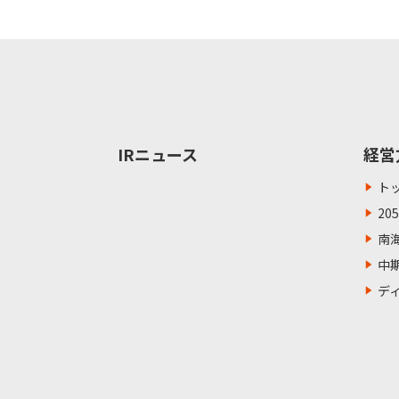
IRニュース
経営
ト
20
南
中
デ