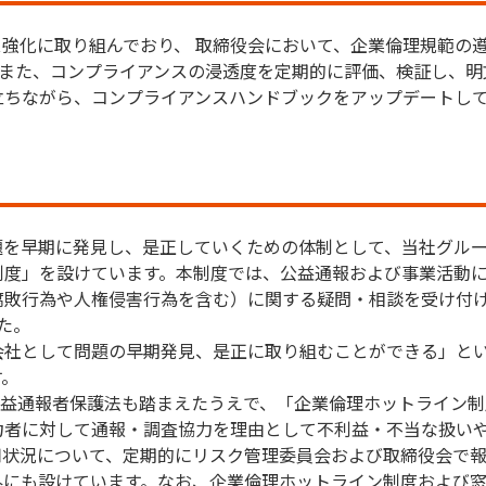
強化に取り組んでおり、 取締役会において、企業倫理規範の
 また、コンプライアンスの浸透度を定期的に評価、検証し、
立ちながら、コンプライアンスハンドブックをアップデートし
題を早期に発見し、是正していくための体制として、当社グル
制度」を設けています。本制度では、公益通報および事業活動
敗行為や人権侵害行為を含む）に関する疑問・相談を受け付け対
した。
会社として問題の早期発見、是正に取り組むことができる」と
す。
正公益通報者保護法も踏まえたうえで、「企業倫理ホットライン
力者に対して通報・調査協力を理由として不利益・不当な扱い
用状況について、定期的にリスク管理委員会および取締役会で
外にも設けています。なお、企業倫理ホットライン制度および