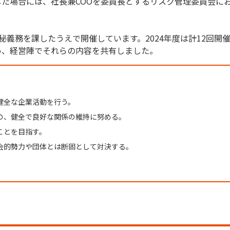
た場合には、社長兼COOを委員長とするリスク管理委員会に
秘義務を課したうえで開催しています。2024年度は計12回開
い、経営陣でそれらの内容を共有しました。
健全な企業活動を行う。
の、健全で良好な関係の維持に努める。
ことを目指す。
会的勢力や団体とは断固として対決する。