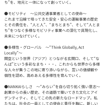
ち”を、地元と一体になって創っていく。
●モビリティ ～公共交通事業者としての使命～
これまで沿線で培ってきた安全・安心の運輸事業の歴史
とその責任を、“人と人”、“まちとまち”、そして“人とま
ち”をつなぐ多様なモビリティ事業への深化で具現化し、
未来につなげていく。
●多様性・グローバル ～“Think Globally, Act
Locally”～
関空という世界（アジア）とつながる玄関口、そして“な
んば”という多彩なまち・・・、これからも世界から多様
な人々が集うこの地に寄り添いながら、互いの価値観や
個性を認め、高めあえる多様性を育んでいく。
●NANKAIらしさ ～“みらい”を自ら切り拓く強い意志～
創業からの長い歴史、その道筋で築いてきた文化とアイ
デンティティ、そしてこの先の新たなロードマップ。私
たちは、社会の一員としての使命と責任を胸に、新しい