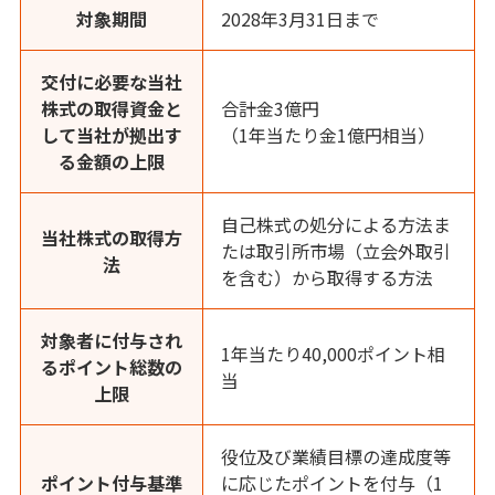
対象期間
2028年3月31日まで
交付に必要な当社
株式の取得資金と
合計金3億円
して当社が拠出す
（1年当たり金1億円相当）
る金額の上限
自己株式の処分による方法ま
当社株式の取得方
たは取引所市場（立会外取引
法
を含む）から取得する方法
対象者に付与され
1年当たり40,000ポイント相
るポイント総数の
当
上限
役位及び業績目標の達成度等
ポイント付与基準
に応じたポイントを付与（1