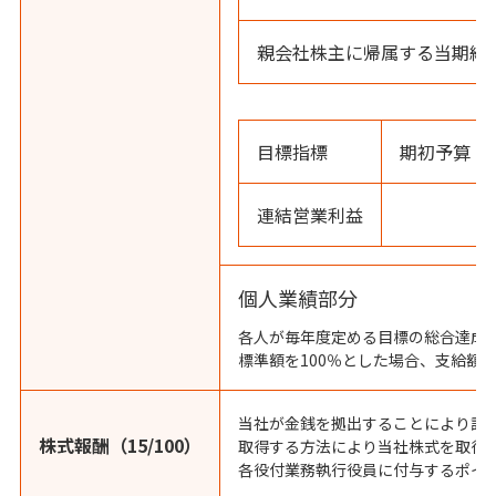
親会社株主に帰属する当期純
目標指標
期初予算（
連結営業利益
個人業績部分
各人が毎年度定める目標の総合達成
標準額を100％とした場合、支給額は
当社が金銭を拠出することにより設
株式報酬（15/100）
取得する方法により当社株式を取得
各役付業務執行役員に付与するポイ