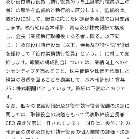
及び役付執行役員（執行役員のうち上席執行役員以上の
者）の報酬を監督給と執行給に区分します。監督給は、
取締役に対して、職責に応じた固定額を金銭で毎月支給
します。執行給は基本報酬、賞与及び株式報酬で構成
し、会長（業務執行取締役である者に限る。以下同
じ。）及び役付執行役員（以下、会長及び役付執行役員
を総称して「役付業務執行役員」という。）に対して支
給します。報酬の構成割合については、業績向上へのイ
ンセンティブを高めること、株主価値や株価を意識した
経営の浸透を図ることを勘案して、基本報酬60：賞与
25：株式報酬15としています。詳細は下表のとおりで
す。
なお、個々の取締役報酬及び役付執行役員報酬の決定に
関しては、取締役会の決議をもって代表取締役会長兼
CEO 遠北光彦に一任されています。同氏は、役位ごとの
報酬額の決定及び役付執行役員の個人業績の評価・決定