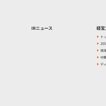
IRニュース
経営
ト
20
南
中
デ