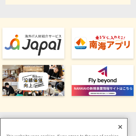
ソーシャルメディア公式アカウント
This website uses cookies. If you agree to the use of cookies,