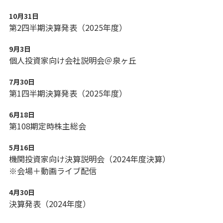
10月31日
第2四半期決算発表（2025年度）
9月3日
個人投資家向け会社説明会＠泉ヶ丘
7月30日
第1四半期決算発表（2025年度）
6月18日
第108期定時株主総会
5月16日
機関投資家向け決算説明会（2024年度決算）
※会場＋動画ライブ配信
4月30日
決算発表（2024年度）