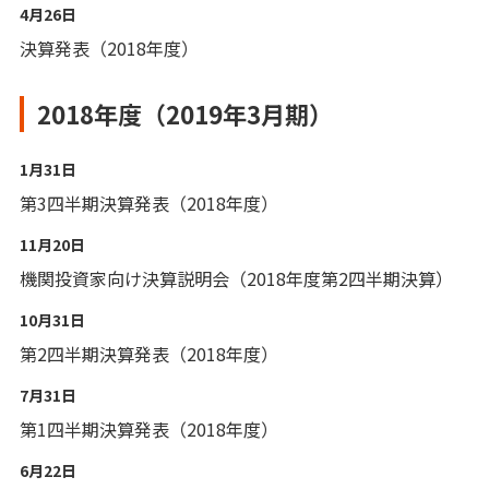
4月26日
決算発表（2018年度）
2018年度（2019年3月期）
1月31日
第3四半期決算発表（2018年度）
11月20日
機関投資家向け決算説明会（2018年度第2四半期決算）
10月31日
第2四半期決算発表（2018年度）
7月31日
第1四半期決算発表（2018年度）
6月22日