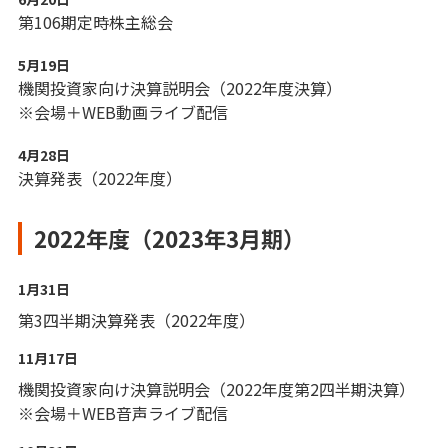
第106期定時株主総会
5月19日
機関投資家向け決算説明会（2022年度決算）
※会場＋WEB動画ライブ配信
4月28日
決算発表（2022年度）
2022年度（2023年3月期）
1月31日
第3四半期決算発表（2022年度）
11月17日
機関投資家向け決算説明会（2022年度第2四半期決算）
※会場＋WEB音声ライブ配信