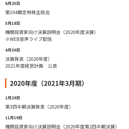
6月25日
第104期定時株主総会
5月18日
機関投資家向け決算説明会（2020年度決算）
※WEB音声ライブ配信
4月30日
決算発表（2020年度）
2021年度経営計画 公表
2020年度（2021年3月期）
1月29日
第3四半期決算発表（2020年度）
11月19日
機関投資家向け決算説明会（2020年度第2四半期決算）