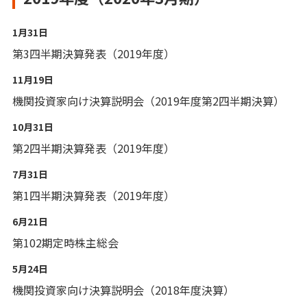
1月31日
第3四半期決算発表（2019年度）
11月19日
機関投資家向け決算説明会（2019年度第2四半期決算）
10月31日
第2四半期決算発表（2019年度）
7月31日
第1四半期決算発表（2019年度）
6月21日
第102期定時株主総会
5月24日
機関投資家向け決算説明会（2018年度決算）