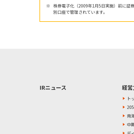
※
株券電子化（2009年1月5日実施）前
別口座で管理されています。
IRニュース
経営
ト
20
南
中
デ