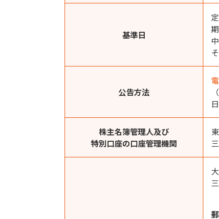
定
期
基準日
中
そ
電
公告方法
（
日
株主名簿管理人及び
東
特別口座の口座管理機関
三
大
三
郵