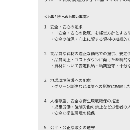
＜お取引先へのお願い事項＞
1.
安全・安心の追求
・「安全・安心の徹底」を経営方針とするNA
・安全の確保・向上に資する資材の継続的
2.
高品質な資材の適正な価格での提供、安定
・品質向上・コストダウンに向けた継続的
・資材について安定供給・納期遵守・十分
3.
地球環境保護への配慮
・グリーン調達など環境への影響に配慮し
4.
人権尊重、安全な衛生環境確保の推進
・児童労働・強制労働の禁止など労働者の
・安全な衛生環境の確保
5.
公平・公正な取引の遵守