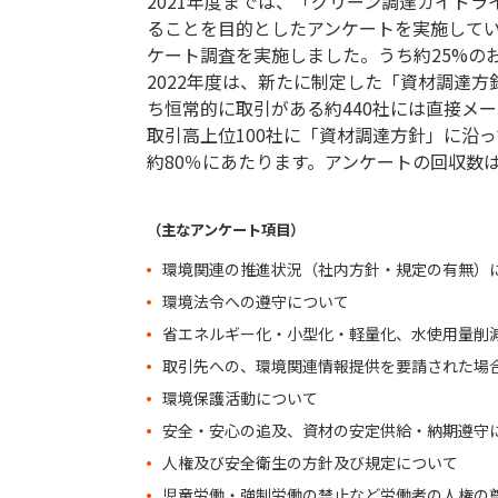
2021年度までは、「グリーン調達ガイド
ることを目的としたアンケートを実施していま
ケート調査を実施しました。うち約25%の
2022年度は、新たに制定した「資材調達
ち恒常的に取引がある約440社には直接メ
取引高上位100社に「資材調達方針」に沿
約80％にあたります。アンケートの回収数は
（主なアンケート項目）
環境関連の推進状況（社内方針・規定の有無）
環境法令への遵守について
省エネルギー化・小型化・軽量化、水使用量削
取引先への、環境関連情報提供を要請された場
環境保護活動について
安全・安心の追及、資材の安定供給・納期遵守
人権及び安全衛生の方針及び規定について
児童労働・強制労働の禁止など労働者の人権の