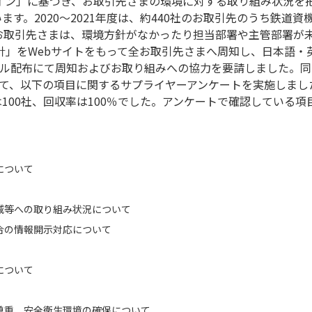
ライン」に基づき、お取引先さまの環境に対する取り組み状況を
す。2020～2021年度は、約440社のお取引先のうち鉄道資
お取引先さまは、環境方針がなかったり担当部署や主管部署が
方針」をWebサイトをもって全お取引先さまへ周知し、日本語
ール配布にて周知およびお取り組みへの協力を要請しました。
って、以下の項目に関するサプライヤーアンケートを実施しま
100社、回収率は100％でした。アンケートで確認している
について
減等への取り組み状況について
合の情報開示対応について
について
尊重、安全衛生環境の確保について