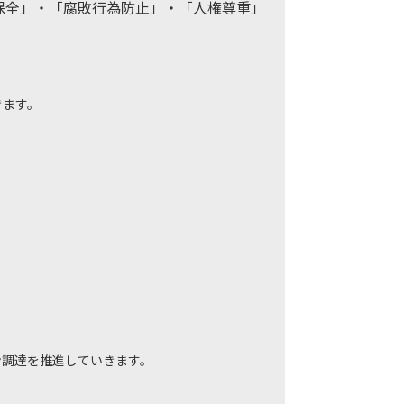
保全」・「腐敗行為防止」・「人権尊重」
きます。
ン調達を推進していきます。