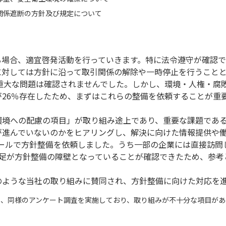
関係遮断の方針及び規定について
る場合、適宜啓発活動を行っていきます。特に法令遵守が確認
に対しては方針に沿って取引関係の解除や一時停止を行うこと
な重大な問題は確認されませんでした。しかし、環境・人権・腐
26％存在したため、まずはこれらの整備を依頼することが重
環境への配慮の項目」が取り組み途上であり、重要な課題であ
が進んでいないのかをヒアリングし、解決に向けた情報提供や
にメールで方針整備を依頼しました。うち一部の企業には直接訪
不足が方針整備の障壁となっていることが確認できたため、参考
。
のような当社の取り組みに賛同され、方針整備に向けた対応を
も、同様のアンケート調査を実施しており、取り組みが不十分な項目があ