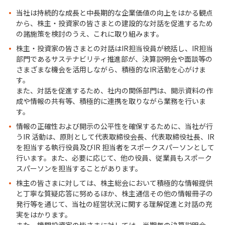
当社は持続的な成長と中長期的な企業価値の向上をはかる観点
から、株主・投資家の皆さまとの建設的な対話を促進するため
の諸施策を検討のうえ、これに取り組みます。
株主・投資家の皆さまとの対話はIR担当役員が統括し、IR担当
部門であるサステナビリティ推進部が、決算説明会や面談等の
さまざまな機会を活用しながら、積極的なIR活動を心がけま
す。
また、対話を促進するため、社内の関係部門は、開示資料の作
成や情報の共有等、積極的に連携を取りながら業務を行いま
す。
情報の正確性および開示の公平性を確保するために、当社が行
うIR 活動は、原則として代表取締役会長、代表取締役社長、IR
を担当する執行役員及びIR 担当者をスポークスパーソンとして
行います。また、必要に応じて、他の役員、従業員もスポーク
スパーソンを担当することがあります。
株主の皆さまに対しては、株主総会において積極的な情報提供
と丁寧な質疑応答に努めるほか、株主通信その他の情報冊子の
発行等を通じて、当社の経営状況に関する理解促進と対話の充
実をはかります。