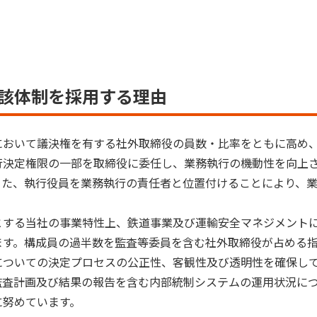
該体制を採用する理由
において議決権を有する社外取締役の員数・比率をともに高め
行決定権限の一部を取締役に委任し、業務執行の機動性を向上
また、執行役員を業務執行の責任者と位置付けることにより、
とする当社の事業特性上、鉄道事業及び運輸安全マネジメント
ます。構成員の過半数を監査等委員を含む社外取締役が占める
についての決定プロセスの公正性、客観性及び透明性を確保し
監査計画及び結果の報告を含む内部統制システムの運用状況に
に努めています。