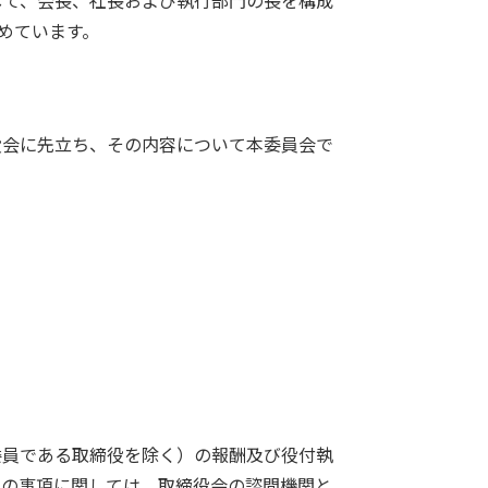
して、会長、社長および執行部門の長を構成
めています。
役会に先立ち、その内容について本委員会で
委員である取締役を除く）の報酬及び役付執
次の事項に関しては、取締役会の諮問機関と