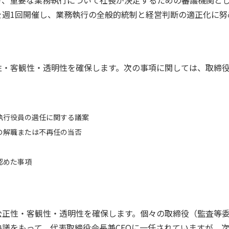
き、重要な業務執行について社長が決定するための審議機関と
を週1回開催し、業務執行の全般的統制と経営判断の適正化に努
性・客観性・透明性を確保します。次の事項に関しては、取締
執行役員の選任に関する議案
の解職または不再任の当否
認めた事項
公正性・客観性・透明性を確保します。個々の取締役（監査等
議をもって、代表取締役会長兼CEOに一任されていますが、