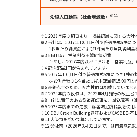
※11
沿線人口動態（社会増減数）
※1 2021年度の期首より「収益認識に関する会
※2 当社は、2017年10月1日付で普通株式5株
1株当たり純資産および1株当たり当期純利益
※3 EBITDA＝営業利益＋減価償却費
ただし、2017年度以降における「営業利益
※4 記念配当1円が含まれています。
※5 2017年10月1日付で普通株式5株につき1
株式併合後の1株当たり期末配当額15.00円の
※6 最終赤字のため、配当性向は記載していませ
※7 2023年度の数値は、2023年4月施行の改
※8 自社に責任のある鉄道運転事故、輸送障害（
※9 2023年度までの定義：顧客満足度指数を使
※10 DBJ Green Building認証およびCASB
※11 大阪市を除いて算出しています。
※12 分社前（2026年3月31日まで）は南海電気