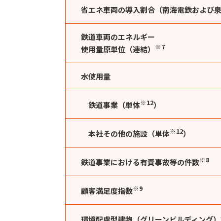
省エネ車両の導入割合（南海電鉄および泉
鉄道車両のエネルギー
※7
使用量原単位（連結）
水使用量
※12
鉄道事業（単体
）
※12
本社その他の施設（単体
）
※8
鉄道事業における有責事故等の件数
※9
顧客満足度指数
環境配慮型建物（グリーンビルディング）