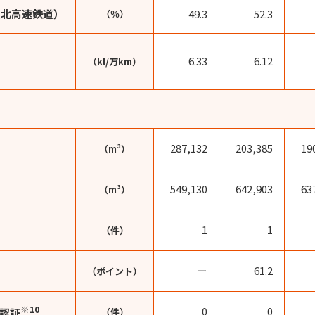
北高速鉄道）
49.3
52.3
（％）
6.33
6.12
（kl/万km）
287,132
203,385
19
（m³）
549,130
642,903
63
（m³）
1
1
（件）
ー
61.2
（ポイント）
※10
0
0
認証
（件）