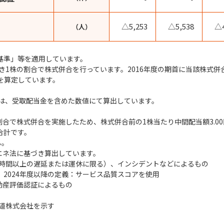
△5,253
△5,538
△4
（人）
計基準」等を適用しています。
につき1株の割合で株式併合を行っています。2016年度の期首に当該株式
を算定しています。
」は、受取配当金を含めた数値にて算出しています。
株の割合で株式併合を実施したため、株式併合前の1株当たり中間配当額3.0
合計です。
ん。
正省エネ法に基づき算出しています。
3時間以上の遅延または運休に限る）、インシデントなどによるもの
用、2024年度以降の定義：サービス品質スコアを使用
EE-不動産評価認証によるもの
鉄道株式会社を示す