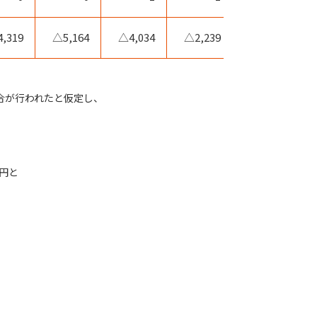
,319
△5,164
△4,034
△2,239
△4,525
併合が行われたと仮定し、
0円と