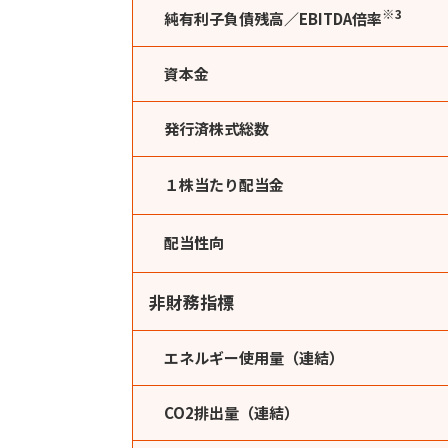
※3
純有利子負債残高／EBITDA倍率
資本金
発行済株式総数
１株当たり配当金
配当性向
非財務指標
エネルギー使用量（連結）
CO2排出量（連結）