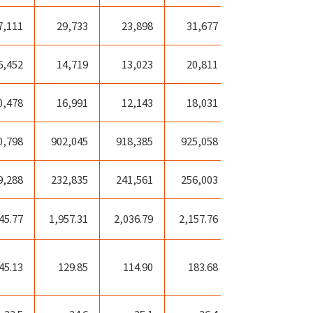
7,111
29,733
23,898
31,677
1,854
6,452
14,719
13,023
20,811
△1,861
0,478
16,991
12,143
18,031
4,559
0,798
902,045
918,385
925,058
962,229
9,288
232,835
241,561
256,003
258,569
45.77
1,957.31
2,036.79
2,157.76
2,176.19
45.13
129.85
114.90
183.68
△ 16.44