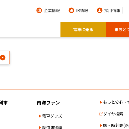
企業情報
IR情報
採用情報
電車に乗る
まちと
列車
南海ファン
もっと安心・
ダイヤ検索
電車グッズ
駅・時刻表(路
鉄道博物館