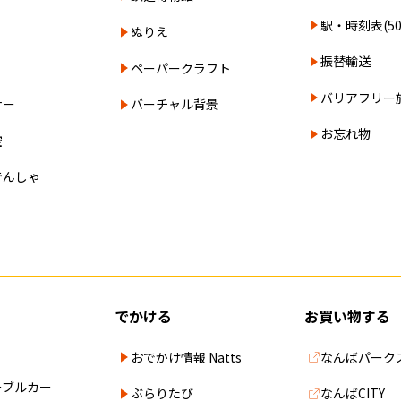
駅・時刻表(5
ぬりえ
振替輸送
ペーパークラフト
バリアフリー
ナー
バーチャル背景
お忘れ物
空
でんしゃ
でかける
お買い物する
おでかけ情報 Natts
なんばパーク
ーブルカー
ぶらりたび
なんばCITY