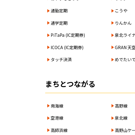
通勤定期
こうや
通学定期
りんかん
PiTaPa (IC定期券)
泉北ライ
ICOCA (IC定期券)
GRAN 天
タッチ決済
めでたい
まちとつながる
南海線
高野線
空港線
泉北線
高師浜線
高野山ケ