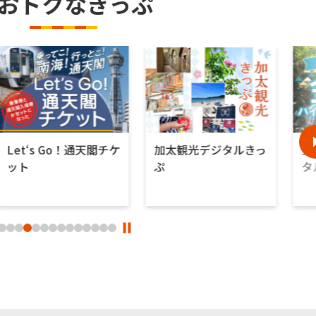
おトクなきっぷ
Let‘s Go！通天閣チケ
加太観光デジタルきっ
金
ット
ぷ
タ