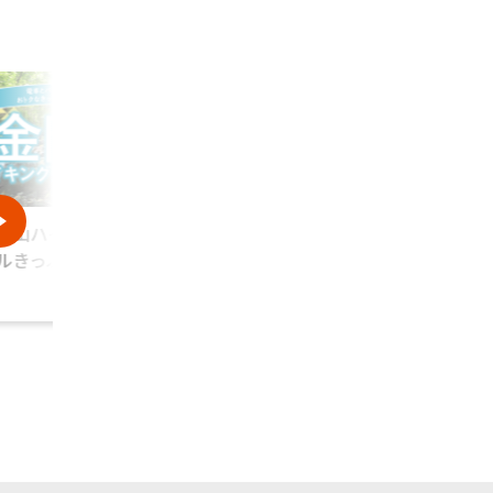
剛山ハイキングデジ
南海うみまち39きっぷ
和歌山
ルきっぷ
っぷ