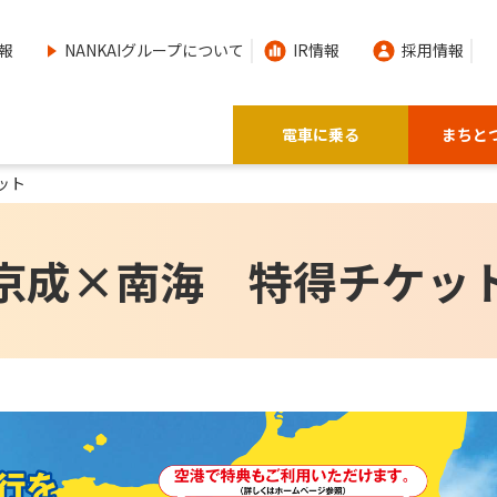
報
NANKAIグループについて
IR情報
採用情報
電車に乗る
まちと
ット
京成×南海 特得チケッ