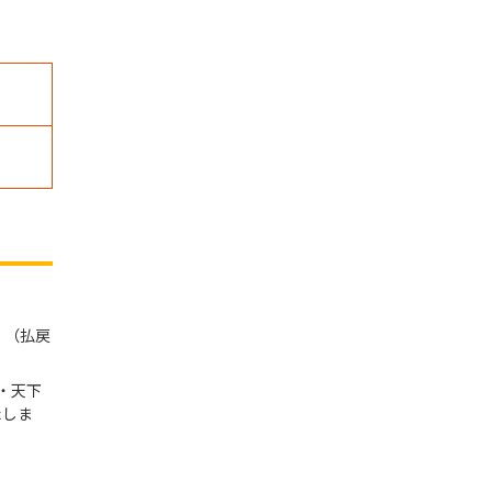
。（払戻
・天下
たしま