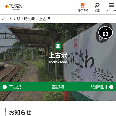
運行情報
検索
メニュ
ホーム
駅・時刻表
上古沢
NK
83
上古沢
KAMIKOSAWA
下古沢
高野線
紀伊細川
お知らせ