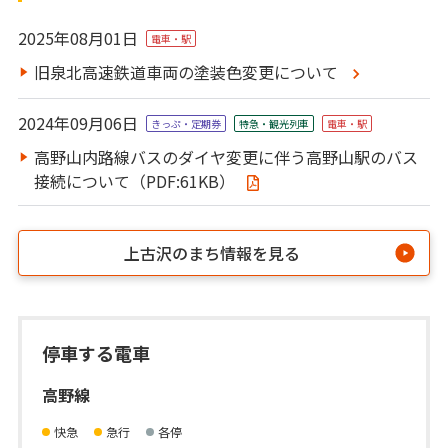
2025年08月01日
電車・駅
旧泉北高速鉄道車両の塗装色変更について
2024年09月06日
きっぷ・定期券
特急・観光列⾞
電車・駅
高野山内路線バスのダイヤ変更に伴う高野山駅のバス
接続について（PDF:61KB）
上古沢のまち情報を見る
停車する電車
高野線
快急
急行
各停