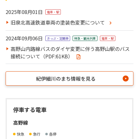
2025年08月01日
電車・駅
旧泉北高速鉄道車両の塗装色変更について
2024年09月06日
きっぷ・定期券
特急・観光列⾞
電車・駅
高野山内路線バスのダイヤ変更に伴う高野山駅のバス
接続について（PDF:61KB）
紀伊細川のまち情報を見る
停車する電車
高野線
快急
急行
各停