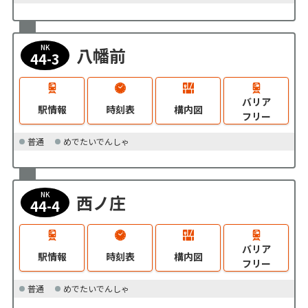
NK
八幡前
44-3
バリア
駅情報
時刻表
構内図
フリー
普通
めでたいでんしゃ
NK
西ノ庄
44-4
バリア
駅情報
時刻表
構内図
フリー
普通
めでたいでんしゃ