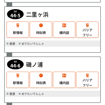
NK
二里ヶ浜
44-5
バリア
駅情報
時刻表
構内図
フリー
普通
めでたいでんしゃ
NK
磯ノ浦
44-6
バリア
駅情報
時刻表
構内図
フリー
普通
めでたいでんしゃ