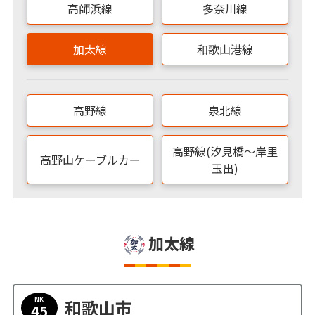
高師浜線
多奈川線
加太線
和歌山港線
高野線
泉北線
高野線(汐見橋～岸里
高野山ケーブルカー
玉出)
加太線
NK
和歌山市
45