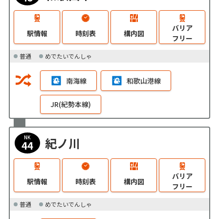
バリア
駅情報
時刻表
構内図
フリー
普通
めでたいでんしゃ
南海線
和歌山港線
JR(紀勢本線)
NK
紀ノ川
44
バリア
駅情報
時刻表
構内図
フリー
普通
めでたいでんしゃ