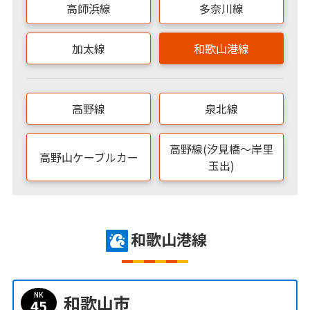
高師浜線
多奈川線
加太線
和歌山港線
高野線
泉北線
高野線(汐見橋～岸里
高野山ケーブルカー
玉出)
和歌山港線
NK
和歌山市
45