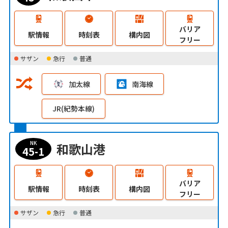
バリア
駅情報
時刻表
構内図
フリー
サザン
急行
普通
加太線
南海線
JR(紀勢本線)
NK
和歌山港
45-1
バリア
駅情報
時刻表
構内図
フリー
サザン
急行
普通