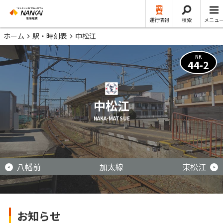
運行情報
検索
メニュ
ホーム
駅・時刻表
中松江
NK
44-2
中松江
NAKA-MATSUE
八幡前
加太線
東松江
お知らせ