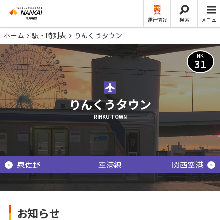
運行情報
検索
メニュ
ホーム
駅・時刻表
りんくうタウン
NK
31
りんくうタウン
RINKŪ-TOWN
泉佐野
空港線
関西空港
お知らせ