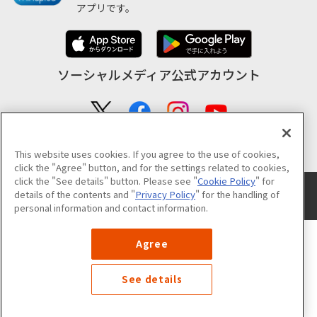
アプリです。
ソーシャルメディア公式アカウント
公式アカウント一覧
This website uses cookies. If you agree to the use of cookies,
click the "Agree" button, and for the settings related to cookies,
click the "See details" button. Please see "
Cookie Policy
" for
サイトのご利用について
プライバシーポリシー
クッキーポリシー
details of the contents and "
Privacy Policy
" for the handling of
サイトマップ
personal information and contact information.
©NANKAI Co.,Ltd. All Rights Reserved.
Agree
See details