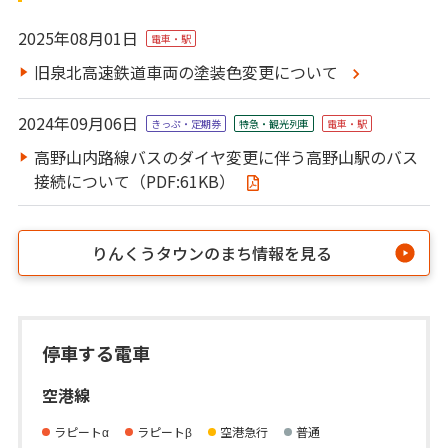
2025年08月01日
電車・駅
旧泉北高速鉄道車両の塗装色変更について
2024年09月06日
きっぷ・定期券
特急・観光列⾞
電車・駅
高野山内路線バスのダイヤ変更に伴う高野山駅のバス
接続について（PDF:61KB）
りんくうタウンのまち情報を見る
停車する電車
空港線
ラピートα
ラピートβ
空港急行
普通