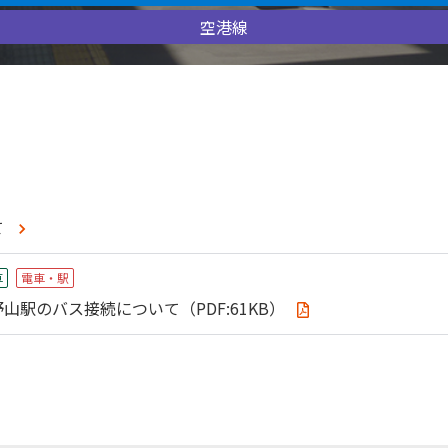
空港線
て
⾞
電車・駅
駅のバス接続について（PDF:61KB）