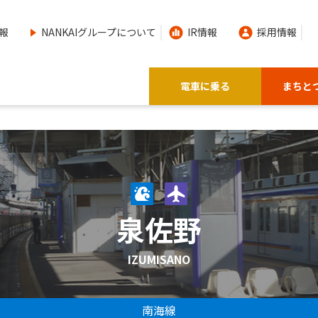
報
NANKAIグループについて
IR情報
採用情報
電車に乗る
まちと
泉佐野
IZUMISANO
南海線