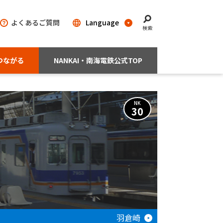
よくあるご質問
検索
つながる
NANKAI・南海電鉄公式TOP
NK
30
羽倉崎