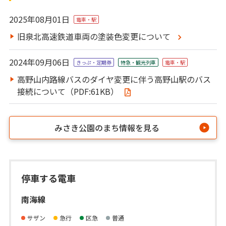
2025年08月01日
電車・駅
旧泉北高速鉄道車両の塗装色変更について
2024年09月06日
きっぷ・定期券
特急・観光列⾞
電車・駅
高野山内路線バスのダイヤ変更に伴う高野山駅のバス
接続について（PDF:61KB）
みさき公園のまち情報を見る
停車する電車
南海線
サザン
急行
区急
普通