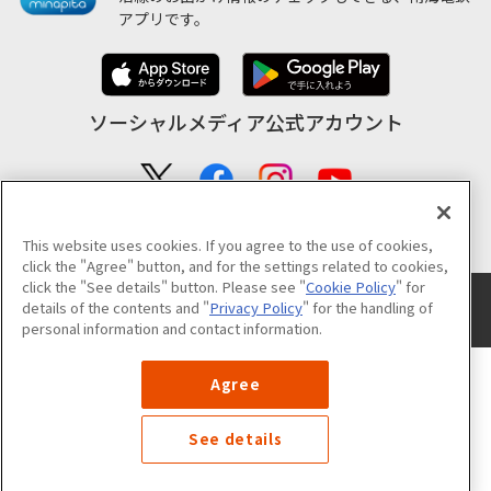
アプリです。
ソーシャルメディア公式アカウント
公式アカウント一覧
This website uses cookies. If you agree to the use of cookies,
click the "Agree" button, and for the settings related to cookies,
click the "See details" button. Please see "
Cookie Policy
" for
サイトのご利用について
プライバシーポリシー
クッキーポリシー
details of the contents and "
Privacy Policy
" for the handling of
サイトマップ
personal information and contact information.
©NANKAI Co.,Ltd. All Rights Reserved.
Agree
See details