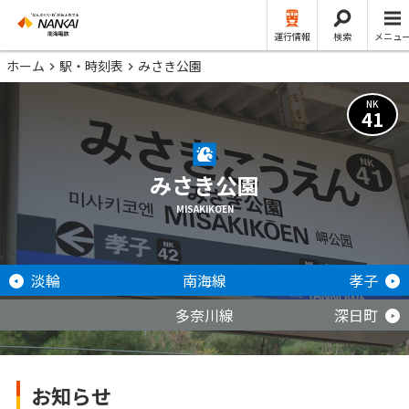
運行情報
検索
メニュ
ホーム
駅・時刻表
みさき公園
NK
41
みさき公園
MISAKIKŌEN
淡輪
南海線
孝子
多奈川線
深日町
お知らせ