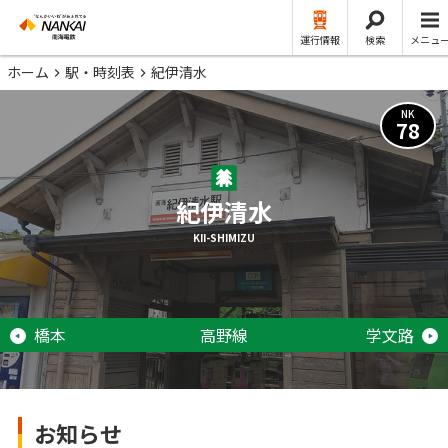
運行情報
検索
メニュ
ホーム
駅・時刻表
紀伊清水
NK
78
紀伊清水
KII-SHIMIZU
橋本
高野線
学文路
お知らせ