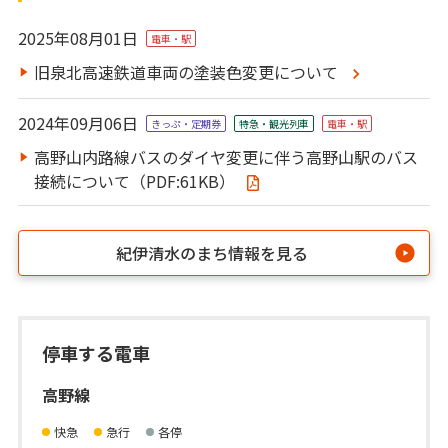
2025年08月01日
電車・駅
旧泉北高速鉄道車両の塗装色変更について
2024年09月06日
きっぷ・定期券
特急・観光列⾞
電車・駅
高野山内路線バスのダイヤ変更に伴う高野山駅のバス
接続について（PDF:61KB）
紀伊清水のまち情報を見る
停車する電車
高野線
快急
急行
各停