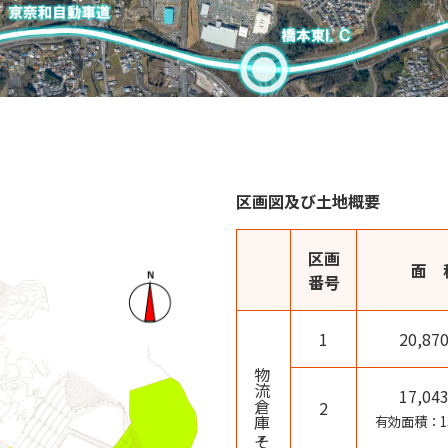
区画図及び土地概要
区画
面 
番号
1
20,87
物流倉庫・その他用地
17,04
2
有効面積：13