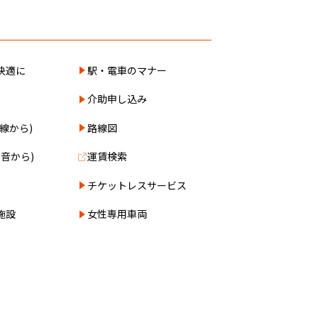
快適に
駅・電車のマナー
介助申し込み
線から)
路線図
0音から)
運賃検索
チケットレスサービス
施設
女性専用車両