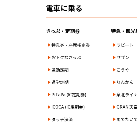
電車に乗る
きっぷ・定期券
特急・観光
特急券・座席指定券
ラピート
おトクなきっぷ
サザン
通勤定期
こうや
通学定期
りんかん
PiTaPa (IC定期券)
泉北ライ
ICOCA (IC定期券)
GRAN 天
タッチ決済
めでたい