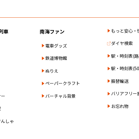
列車
南海ファン
もっと安心・
ダイヤ検索
電車グッズ
駅・時刻表(路
鉄道博物館
駅・時刻表(5
ぬりえ
振替輸送
ペーパークラフト
バリアフリー
ナー
バーチャル背景
お忘れ物
空
でんしゃ