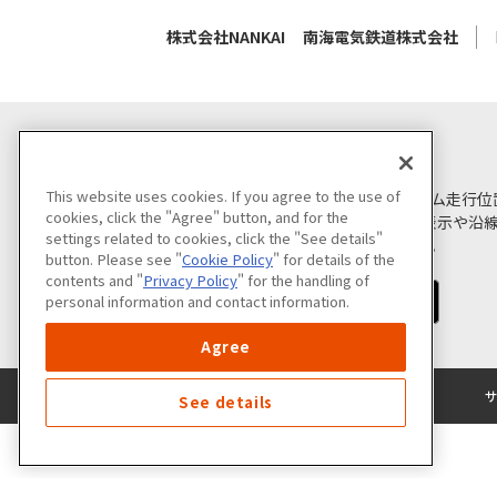
株式会社NANKAI
南海電気鉄道株式会社
南海アプリ
This website uses cookies. If you agree to the use of
電車の運行状況やリアルタイム走行位
cookies, click the "Agree" button, and for the
るほか、minapita会員証の表示や
settings related to cookies, click the "See details"
できる、南海電鉄アプリです。
button. Please see "
Cookie Policy
" for details of the
contents and "
Privacy Policy
" for the handling of
personal information and contact information.
Agree
See details