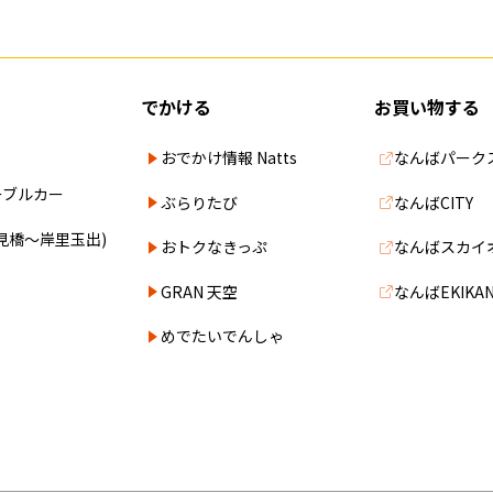
でかける
お買い物する
おでかけ情報 Natts
なんばパーク
ーブルカー
ぶらりたび
なんばCITY
見橋～岸里玉出)
おトクなきっぷ
なんばスカイ
GRAN 天空
なんばEKIKA
めでたいでんしゃ