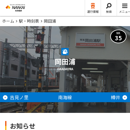
運行情報
検索
メニュ
ホーム
駅・時刻表
岡田浦
NK
35
岡田浦
OKADAURA
吉見ノ里
南海線
樽井
お知らせ