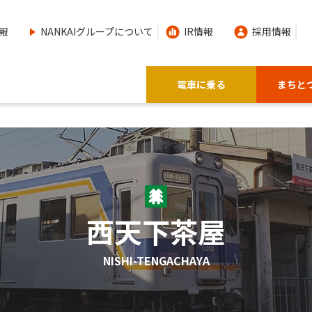
報
NANKAIグループについて
IR情報
採用情報
電車に乗る
まちと
西天下茶屋
NISHI-TENGACHAYA