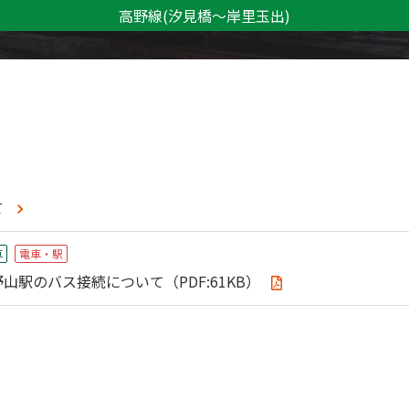
高野線
(汐見橋～岸里玉出)
て
⾞
電車・駅
駅のバス接続について（PDF:61KB）