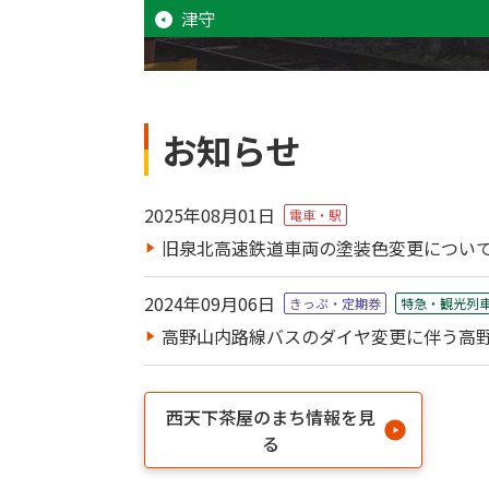
津守
お知らせ
2025年08月01日
電車・駅
旧泉北高速鉄道車両の塗装色変更につい
2024年09月06日
きっぷ・定期券
特急・観光列
高野山内路線バスのダイヤ変更に伴う高野山
西天下茶屋のまち情報を見
る