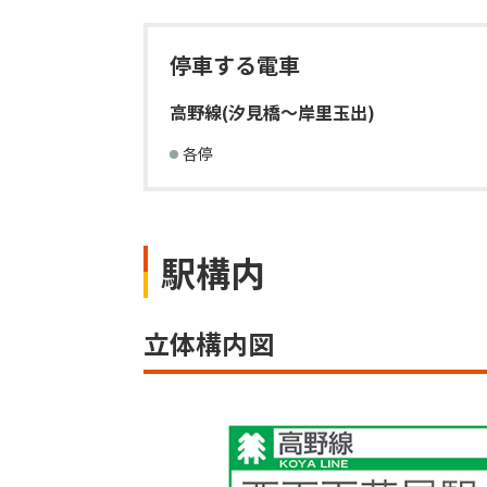
停車する電車
高野線
(汐見橋～岸里玉出)
各停
駅構内
立体構内図