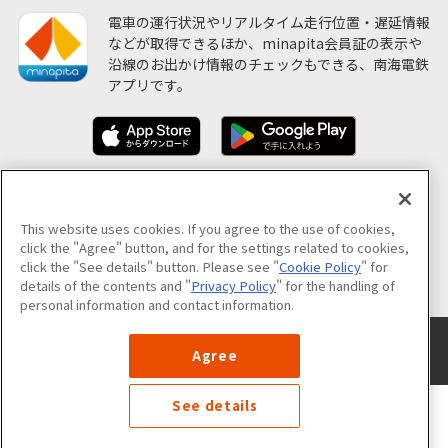
電車の運行状況やリアルタイム走行位置・遅延情報
などが取得できるほか、minapita会員証の表示や
沿線のお出かけ情報のチェックもできる、南海電鉄
アプリです。
ソーシャルメディア公式アカウント
This website uses cookies. If you agree to the use of cookies,
click the "Agree" button, and for the settings related to cookies,
click the "See details" button. Please see "
Cookie Policy
" for
公式アカウント一覧
details of the contents and "
Privacy Policy
" for the handling of
personal information and contact information.
サイトのご利用について
プライバシーポリシー
クッキーポリシー
Agree
サイトマップ
See details
©NANKAI Co.,Ltd. All Rights Reserved.