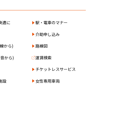
快適に
駅・電車のマナー
介助申し込み
線から)
路線図
0音から)
運賃検索
チケットレスサービス
施設
女性専用車両