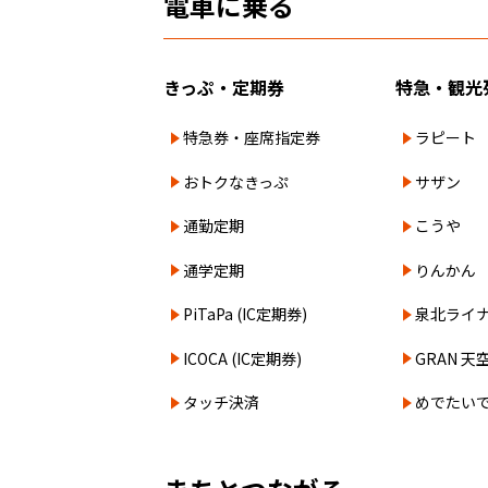
電車に乗る
きっぷ・定期券
特急・観光
特急券・座席指定券
ラピート
おトクなきっぷ
サザン
通勤定期
こうや
通学定期
りんかん
PiTaPa (IC定期券)
泉北ライ
ICOCA (IC定期券)
GRAN 天
タッチ決済
めでたい