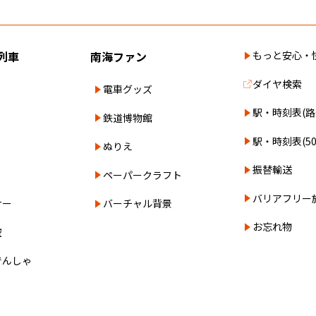
列車
南海ファン
もっと安心・
ダイヤ検索
電車グッズ
駅・時刻表(路
鉄道博物館
駅・時刻表(5
ぬりえ
振替輸送
ペーパークラフト
バリアフリー
ナー
バーチャル背景
お忘れ物
空
でんしゃ