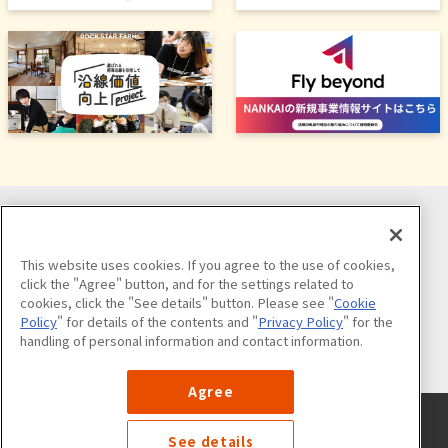
ソーシャルメディア公式アカウント
This website uses cookies. If you agree to the use of cookies,
click the "Agree" button, and for the settings related to
cookies, click the "See details" button. Please see "
Cookie
Policy
" for details of the contents and "
Privacy Policy
" for the
handling of personal information and contact information.
公式アカウント一覧
Agree
サイトのご利用について
プライバシーポリシー
クッキーポリシー
サイトマップ
See details