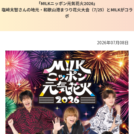
「M!LKニッポン元気花火2026」
塩﨑太智さんの地元・和歌山港まつり花火大会（7/25）とM!LKがコラ
ボ
2026年07月08日