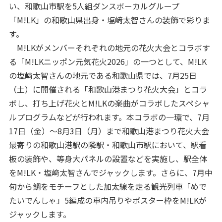
い、和歌山市駅を5人組ダンスボーカルグループ
「M!LK」の和歌山県出身・塩﨑太智さんの装飾で彩りま
す。
M!LKがメンバーそれぞれの地元の花火大会とコラボす
る「M!LKニッポン元気花火2026」の一つとして、M!LK
の塩﨑太智さんの地元である和歌山県では、7月25日
（土）に開催される「和歌山港まつり花火大会」とコラ
ボし、打ち上げ花火とM!LKの楽曲がコラボしたスペシャ
ルプログラムなどが行われます。本コラボの一環で、7月
17日（金）～8月3日（月）まで和歌山港まつり花火大会
最寄りの和歌山港駅の隣駅・和歌山市駅において、駅看
板の装飾や、等身大パネルの設置などを実施し、駅全体
をM!LK・塩﨑太智さんでジャックします。さらに、7月中
旬から鯛をモチーフとした加太線を走る観光列車「めで
たいでんしゃ」5編成の車内吊りやポスター枠をM!LKが
ジャックします。