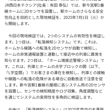
JR西日本テクシア(社長：有田 泰弘）では、新今宮駅1番
線ホームに2Dセンサを設置し、駅ホームのさらなる安全
性向上を目的とした現地検証を、2025年7月1日（火）か
ら開始します。
今回の現地検証では、2つのシステムの有効性を検証し
ます。1つ目は、「転落検知システム」です。これは、
ホームから線路への転落を2Dセンサが自動で検知し、
ホームの非常通報装置と連動して接近中の列車に異常を
知らせます。2つ目は、「ホーム端接近警報システム」で
す。これは、列車とホームの点字ブロックの間（以下、
「L字空間」）でお客さまの滞在を検知し、列車との接触
や線路への転落の危険がある場合に自動放送で注意を促
します。新今宮駅1番線の屋根に各システム用の2Dセンサ
を設置し、センサの検知精度やログ収集、角度調整など
を通じてシステムの実用性を多角的に検証します。
今後は、「転落検知システム」は2025年度内の本運用