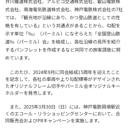
井川鐵道株式会社、アルピコ交通株式会社、叡山電鉄株
式会社、南海電気鉄道株式会社、神戸電鉄株式会社の7社
では、『観光地が沿線にあり、かつ登山鉄道としての性
格を有している』という共通点があることから、勾配を
示す単位「‰」（パーミル）になぞらえた「全国登山鉄
道‰（パーミル）会」を結成し、各社沿線の見所を紹介
するパンフレットを作成するなど共同での旅客誘致に努
めています。
このたび、2024年9月に同会結成15周年を迎えたこと
を記念して、各社の車両や上り勾配標等がデザインされ
たオリジナルフレーム切手やパーミル会オリジナルキー
ホルダーを発売します。
また、2025年3月30日（日）には、神戸電鉄岡場駅近
くのエコール・リラショッピングセンターにおいて、合
同販売会およびPRキャンペーンを実施します。