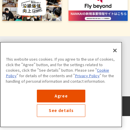
ソーシャルメディア公式アカウント
This website uses cookies. If you agree to the use of cookies,
click the "Agree" button, and for the settings related to
cookies, click the "See details" button. Please see "
Cookie
Policy
" for details of the contents and "
Privacy Policy
" for the
handling of personal information and contact information.
公式アカウント一覧
Agree
サイトのご利用について
プライバシーポリシー
クッキーポリシー
サイトマップ
See details
©NANKAI Co., Ltd. All Rights Reserved.