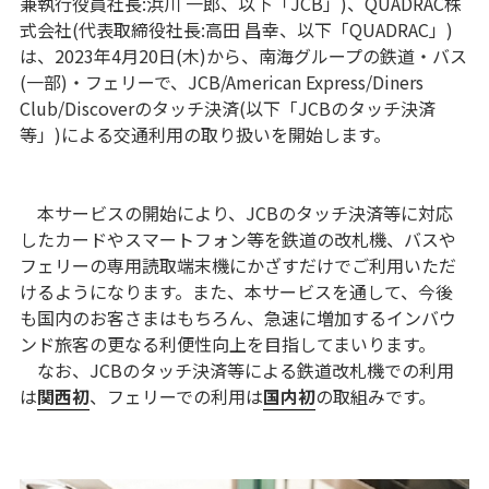
兼執行役員社長:浜川 一郎、以下「JCB」)、QUADRAC株
式会社(代表取締役社長:高田 昌幸、以下「QUADRAC」)
は、2023年4月20日(木)から、南海グループの鉄道・バス
(一部)・フェリーで、JCB/American Express/Diners
Club/Discoverのタッチ決済(以下「JCBのタッチ決済
等」)による交通利用の取り扱いを開始します。
本サービスの開始により、JCBのタッチ決済等に対応
したカードやスマートフォン等を鉄道の改札機、バスや
フェリーの専用読取端末機にかざすだけでご利用いただ
けるようになります。また、本サービスを通して、今後
も国内のお客さまはもちろん、急速に増加するインバウ
ンド旅客の更なる利便性向上を目指してまいります。
なお、JCBのタッチ決済等による鉄道改札機での利用
は
関西初
、フェリーでの利用は
国内初
の取組みです。