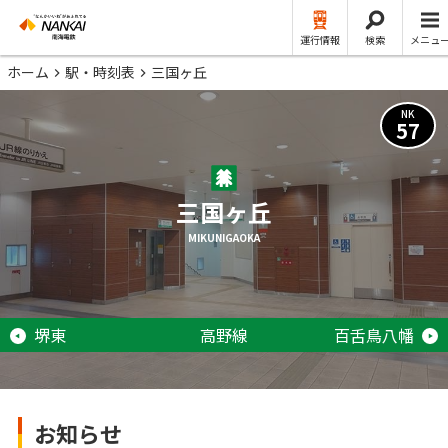
運行情報
検索
メニュ
ホーム
駅・時刻表
三国ヶ丘
NK
57
三国ヶ丘
MIKUNIGAOKA
堺東
高野線
百舌鳥八幡
お知らせ