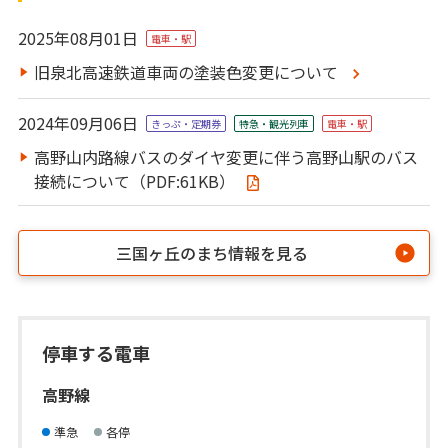
2025年08月01日
電車・駅
旧泉北高速鉄道車両の塗装色変更について
2024年09月06日
きっぷ・定期券
特急・観光列⾞
電車・駅
高野山内路線バスのダイヤ変更に伴う高野山駅のバス
接続について（PDF:61KB）
三国ヶ丘のまち情報を見る
停車する電車
高野線
準急
各停