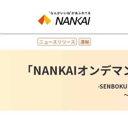
ニュースリリース
運輸
「NANKAIオンデ
-SENB