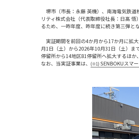
堺市（市長：永藤 英機）、南海電気鉄道株
リティ株式会社（代表取締役社長：日髙 
るため、一昨年度、昨年度に続き第三弾とな
実証期間を前回の4か月から17か月に拡大し、
月1日（土）から2026年10月31日（土
停留所から14地区81停留所へ拡大するほ
なお、当実証事業は、
SENBOKUス
(※1)